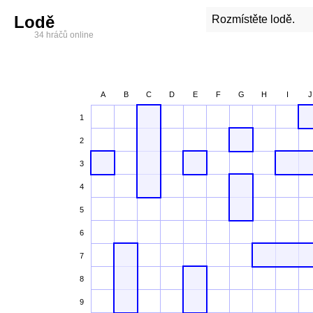
Lodě
Rozmístěte lodě.
34 hráčů online
A
B
C
D
E
F
G
H
I
J
1
2
3
4
5
6
7
8
9