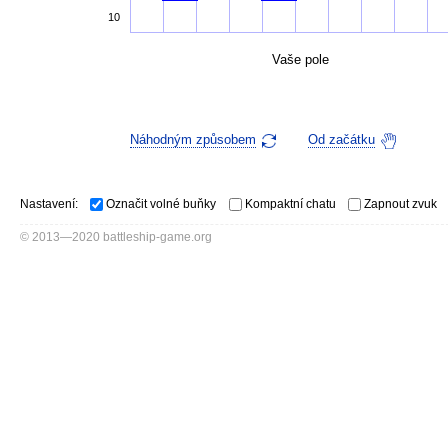
10
Vaše pole
Náhodným způsobem
Od začátku
Nastavení:
Označit volné buňky
Kompaktní chatu
Zapnout zvuk
© 2013—2020 battleship-game.org