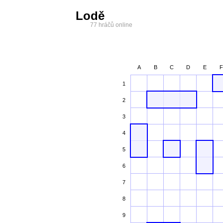
Lodě
77 hráčů online
A
B
C
D
E
F
1
2
3
4
5
6
7
8
9