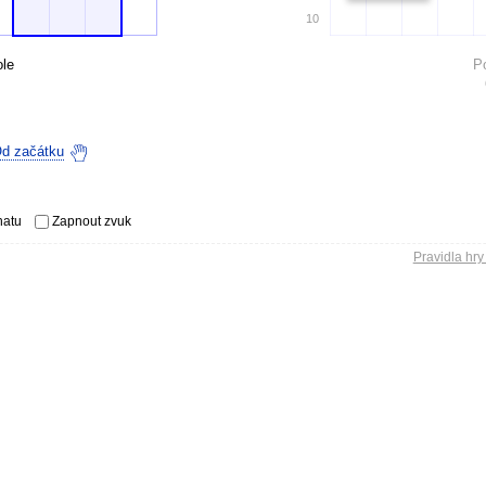
10
le
P
d začátku
hatu
Zapnout zvuk
Pravidla hry