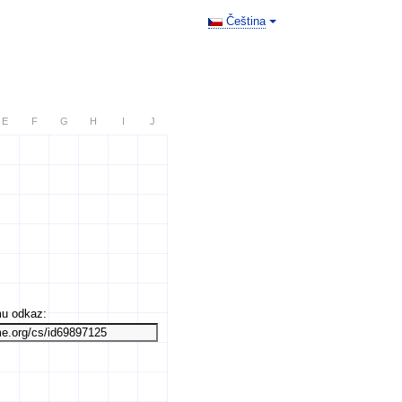
Čeština
E
F
G
H
I
J
mu odkaz: