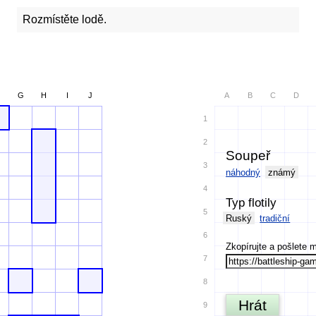
Rozmístěte lodě.
G
H
I
J
A
B
C
D
1
2
Soupeř
3
náhodný
známý
4
Typ flotily
5
Ruský
tradiční
6
Zkopírujte a pošlete 
7
8
Hrát
9