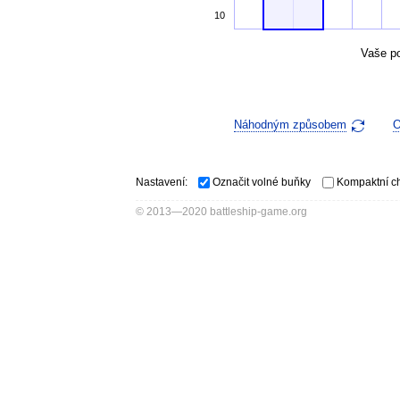
10
Vaše po
Náhodným způsobem
O
Nastavení:
Označit volné buňky
Kompaktní c
© 2013—2020 battleship-game.org