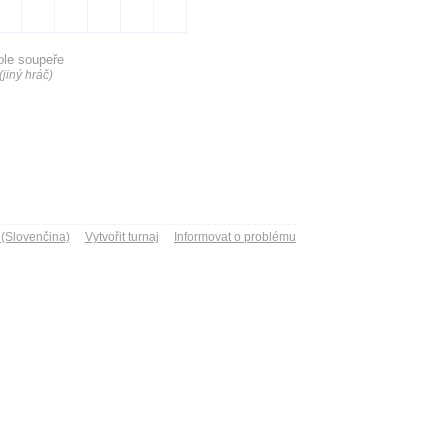
ole soupeře
(jiný hráč)
 (Slovenčina)
Vytvořit turnaj
Informovat o problému